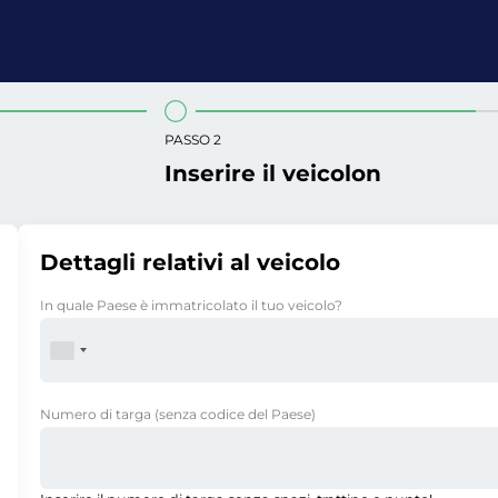
PASSO 2
Inserire il veicolon
Dettagli relativi al veicolo
In quale Paese è immatricolato il tuo veicolo?
Numero di targa
(senza codice del Paese)