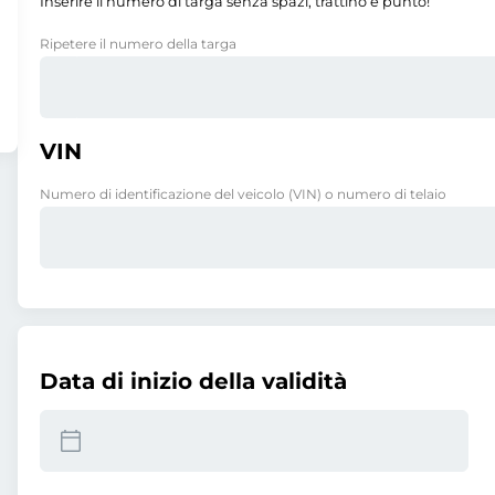
Inserire il numero di targa senza spazi, trattino e punto!
Ripetere il numero della targa
VIN
Numero di identificazione del veicolo (VIN) o numero di telaio
Data di inizio della validità