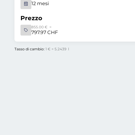
12 mesi
Prezzo
855.00 € =
797.97 CHF
Tasso di cambio:
1 € = 5.2439 l