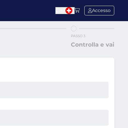
CHF
Accesso
PASSO 3
Controlla e vai