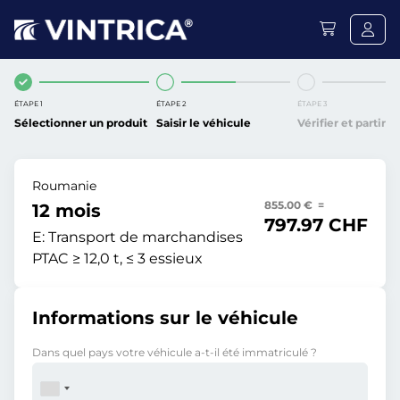
ÉTAPE 1
ÉTAPE 2
ÉTAPE 3
Sélectionner un produit
Saisir le véhicule
Vérifier et partir
Roumanie
855.00 € =
12 mois
797.97 CHF
E:
Transport de marchandises
PTAC ≥ 12,0 t, ≤ 3 essieux
Informations sur le véhicule
Dans quel pays votre véhicule a-t-il été immatriculé ?