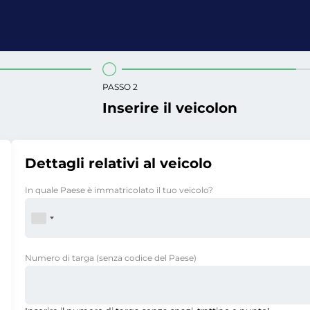
PASSO 2
Inserire il veicolon
Dettagli relativi al veicolo
In quale Paese è immatricolato il tuo veicolo?
Numero di targa
(senza codice del Paese)