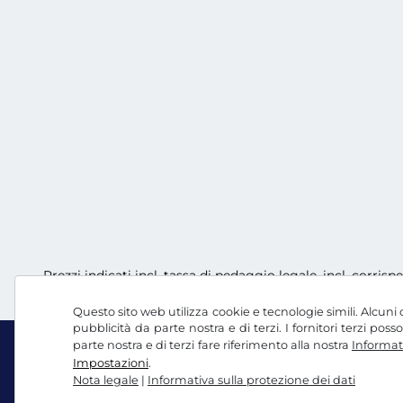
Prezzi indicati incl. tassa di pedaggio legale, incl. corrisp
Questo sito web utilizza cookie e tecnologie simili. Alcuni c
pubblicità da parte nostra e di terzi. I fornitori terzi po
parte nostra e di terzi fare riferimento alla nostra
Informati
Impostazioni
.
Nota legale
|
Informativa sulla protezione dei dati
Facebook
Instagram