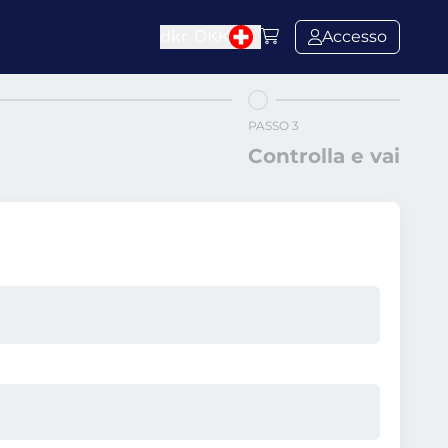
dkr.
DKK
Accesso
PASSO 3
Controlla e vai