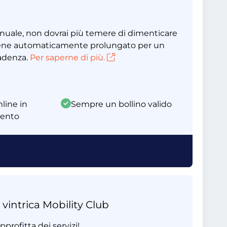
nnuale, non dovrai più temere di dimenticare
 viene automaticamente prolungato per un
cadenza.
Per saperne di più.
line in
Sempre un bollino valido
mento
 vintrica Mobility Club
profitta dei servizi!