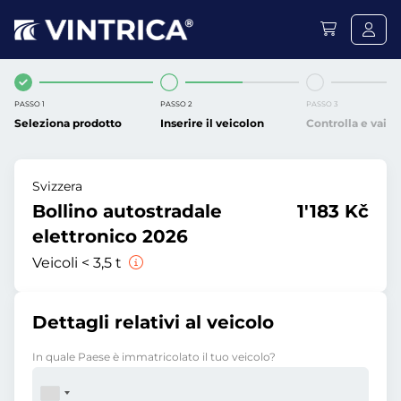
PASSO 1
PASSO 2
PASSO 3
Seleziona prodotto
Inserire il veicolon
Controlla e vai
Svizzera
Bollino autostradale
1'183 Kč
elettronico 2026
Veicoli < 3,5 t
Dettagli relativi al veicolo
In quale Paese è immatricolato il tuo veicolo?