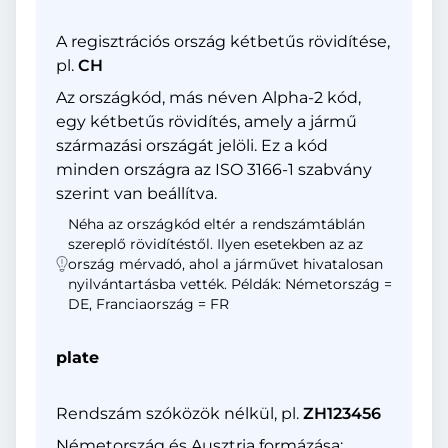
A regisztrációs ország kétbetűs rövidítése,
pl.
CH
Az országkód, más néven Alpha-2 kód,
egy kétbetűs rövidítés, amely a jármű
származási országát jelöli. Ez a kód
minden országra az ISO 3166-1 szabvány
szerint van beállítva.
Néha az országkód eltér a rendszámtáblán
szereplő rövidítéstől. Ilyen esetekben az az
ország mérvadó, ahol a járművet hivatalosan
nyilvántartásba vették. Példák: Németország =
DE, Franciaország = FR
plate
Rendszám szóközök nélkül, pl.
ZH123456
Németország és Ausztria formázása: