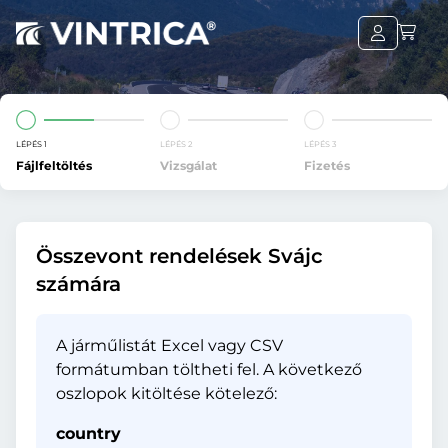
LÉPÉS 1
LÉPÉS 2
LÉPÉS 3
Fájlfeltöltés
Vizsgálat
Fizetés
Összevont rendelések Svájc
számára
A járműlistát Excel vagy CSV
formátumban töltheti fel. A következő
oszlopok kitöltése kötelező:
country