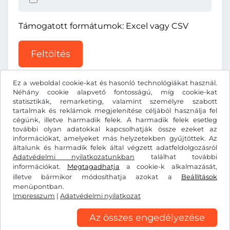
Támogatott formátumok: Excel vagy CSV
Feltöltés
Ez a weboldal cookie-kat és hasonló technológiákat használ.
Néhány cookie alapvető fontosságú, míg cookie-kat
statisztikák, remarketing, valamint személyre szabott
tartalmak és reklámok megjelenítése céljából használja fel
cégünk, illetve harmadik felek. A harmadik felek esetleg
TL ₺
TRY
további olyan adatokkal kapcsolhatják össze ezeket az
információkat, amelyeket más helyzetekben gyűjtöttek. Az
általunk és harmadik felek által végzett adatfeldolgozásról
Adatvédelmi nyilatkozatunkban
Facebook
Instagram
találhat további
információkat.
Megtagadhatja
a cookie-k alkalmazását,
illetve bármikor módosíthatja azokat a
Beállítások
Általános szerződési feltételek/elállási jog
menüpontban.
Adatvédelmi nyilatkozat
Cookie-beállítások
Impresszum
|
Adatvédelmi nyilatkozat
Impresszum
Az összes engedélyezése