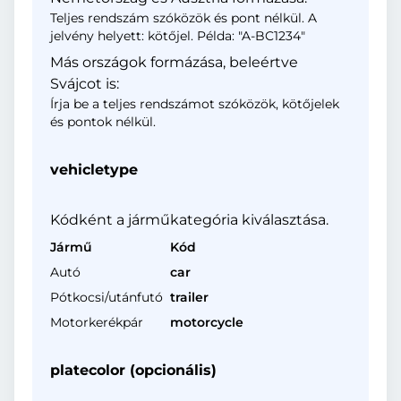
Teljes rendszám szóközök és pont nélkül. A
jelvény helyett: kötőjel. Példa: "A-BC1234"
Más országok formázása, beleértve
Svájcot is:
Írja be a teljes rendszámot szóközök, kötőjelek
és pontok nélkül.
vehicletype
Kódként a járműkategória kiválasztása.
Jármű
Kód
Autó
car
Pótkocsi/utánfutó
trailer
Motorkerékpár
motorcycle
platecolor (opcionális)