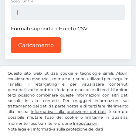
Scegli un file
Formati supportati: Excel o CSV
Caricamento
Questo sito web utilizza cookie e tecnologie simili. Alcuni
cookie sono essenziali, mentre altri sono utilizzati per eseguire
l’analisi, il retargeting e per visualizzare contenuti
CHF
personalizzati e pubblicità da parte nostra e di terzi. I fornitori
terzi possono combinare queste informazioni con altri dati
raccolti in altri contesti. Per maggiori informazioni sul
trattamento dei dati da parte nostra e di terzi fare riferimento
Facebook
Instagram
alla nostra
Informativa sulla protezione dei dati
. è sempre
possibile
rifiutare
l’uso dei cookie o limitarne in qualsiasi
CGC / Diritto di recesso
momento l’uso tramite le proprie
Impostazioni
.
Informativa sulla protezione dei dati
Nota legale
|
Informativa sulla protezione dei dati