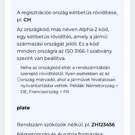
A regisztrációs ország kétbetűs rövidítése,
pl.
CH
Az országkód, más néven Alpha-2 kód,
egy kétbetűs rövidítés, amely a jármű
származási országát jelöli. Ez a kód
minden országra az ISO 3166-1 szabvány
szerint van beállítva.
Néha az országkód eltér a rendszámtáblán
szereplő rövidítéstől. Ilyen esetekben az az
ország mérvadó, ahol a járművet hivatalosan
nyilvántartásba vették. Példák: Németország =
DE, Franciaország = FR
plate
Rendszám szóközök nélkül, pl.
ZH123456
Németország és Ausztria formázása: