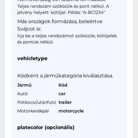
Teljes rendszám szóközök és pont nélkül. A
jelvény helyett: kötőjel. Példa: "A-BC1234"
Más országok formázása, beleértve
Svájcot is:
Írja be a teljes rendszámot szóközök, kötőjelek
és pontok nélkül.
vehicletype
Kódként a járműkategória kiválasztása.
Jármű
Kód
Autó
car
Pótkocsi/utánfutó
trailer
Motorkerékpár
motorcycle
platecolor (opcionális)