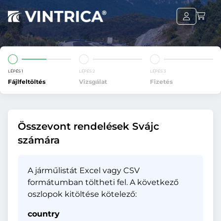
LÉPÉS 1
LÉPÉS 2
LÉPÉS 3
Fájlfeltöltés
Vizsgálat
Fizetés
Összevont rendelések Svájc
számára
A járműlistát Excel vagy CSV
formátumban töltheti fel. A következő
oszlopok kitöltése kötelező:
country