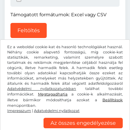
Támogatott formátumok: Excel vagy CSV
Feltöltés
Ez a weboldal cookie-kat és hasonló technológiákat használ.
Néhány cookie alapvető fontosságú, míg cookie-kat
statisztikák, remarketing, valamint személyre szabott
tartalmak és reklámok megjelenítése céljából használja fel
cégünk, illetve harmadik felek. A harmadik felek esetleg
Zł
PLN
további olyan adatokkal kapcsolhatják össze ezeket az
információkat, amelyeket más helyzetekben gyűjtöttek. Az
általunk és harmadik felek által végzett adatfeldolgozásról
Adatvédelmi nyilatkozatunkban
Facebook
Instagram
találhat további
információkat.
Megtagadhatja
a cookie-k alkalmazását,
illetve bármikor módosíthatja azokat a
Beállítások
Általános szerződési feltételek/elállási jog
menüpontban.
Adatvédelmi nyilatkozat
Cookie-beállítások
Impresszum
|
Adatvédelmi nyilatkozat
Impresszum
Az összes engedélyezése