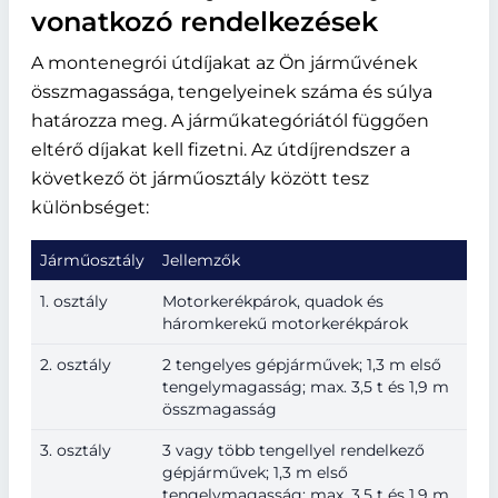
vonatkozó rendelkezések
A montenegrói útdíjakat az Ön járművének
összmagassága, tengelyeinek száma és súlya
határozza meg. A járműkategóriától függően
eltérő díjakat kell fizetni. Az útdíjrendszer a
következő öt járműosztály között tesz
különbséget:
Járműosztály
Jellemzők
1. osztály
Motorkerékpárok, quadok és
háromkerekű motorkerékpárok
2. osztály
2 tengelyes gépjárművek; 1,3 m első
tengelymagasság; max. 3,5 t és 1,9 m
összmagasság
3. osztály
3 vagy több tengellyel rendelkező
gépjárművek; 1,3 m első
tengelymagasság; max. 3,5 t és 1,9 m