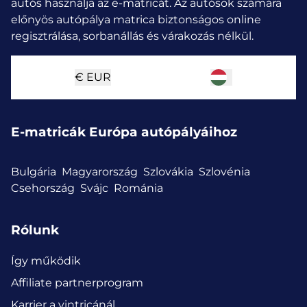
autós használja az e-matricát.
Az autósok számára
előnyös autópálya matrica biztonságos online
regisztrálása, sorbanállás és várakozás nélkül.
€
EUR
E-matricák Európa autópályáihoz
Bulgária
Magyarország
Szlovákia
Szlovénia
Csehország
Svájc
Románia
Rólunk
Így működik
Affiliate partnerprogram
Karrier a vintricánál