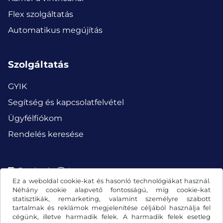
Flex szolgáltatás
Automatikus megújítás
Szolgáltatás
GYIK
Segítség és kapcsolatfelvétel
Ügyfélfiókom
Rendelés keresése
Facebook
Instagram
Ez a weboldal cookie-kat és hasonló technológiákat használ.
Néhány cookie alapvető fontosságú, míg cookie-kat
statisztikák, remarketing, valamint személyre szabott
tartalmak és reklámok megjelenítése céljából használja fel
cégünk, illetve harmadik felek. A harmadik felek esetleg