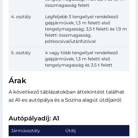
összmagasság felett
4. osztály
Legfeljebb 3 tengellyel rendelkező
gépjárművek; 1,3 m feletti első
tengelymagasság; 3,5 t feletti és 1,9 m
feletti összmagasság,
pótkocsival/utánfutóval
5. osztály
4 vagy több tengellyel rendelkező
gépjárművek, 1,3 m feletti első
tengelymagasság és 3,5 t felett
Árak
A következő táblázatokban áttekintést találhat
az A1-es autópálya és a Sozina alagút útdíjairól:
Autópályadíj: A1
Járműosztály
Útdíj