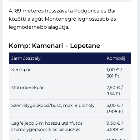
4.189 méteres hosszával a Podgorica és Bar
közötti alagút Montenegró leghosszabb és
legmodernebb alagútja.
Komp: Kamenari – Lepetane
Járműosztály
Kompdíj
Kerékpár
1,00 € /
381 Ft
Motorkerékpár
2,50 € /
954 Ft
Személygépkocsi/busz, max. 9 ülőhely
5,00 € /
1.908 Ft
Legfeljebb 5 m hosszú utánfutós
9,30 € /
személygépkocsik és kisbuszok
3.599 Ft