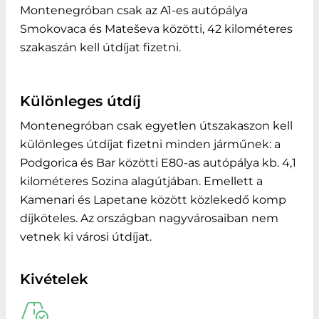
Montenegróban csak az A1-es autópálya
Smokovaca és Mateševa közötti, 42 kilométeres
szakaszán kell útdíjat fizetni.
Különleges útdíj
Montenegróban csak egyetlen útszakaszon kell
különleges útdíjat fizetni minden járműnek: a
Podgorica és Bar közötti E80-as autópálya kb. 4,1
kilométeres Sozina alagútjában. Emellett a
Kamenari és Lapetane között közlekedő komp
díjköteles. Az országban nagyvárosaiban nem
vetnek ki városi útdíjat.
Kivételek