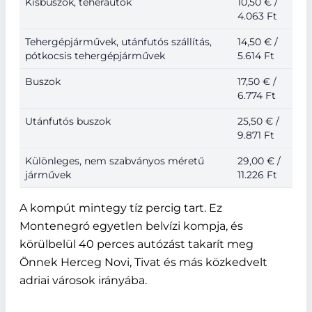
Kisbuszok, teherautók
10,50 € /
4.063 Ft
Tehergépjárművek, utánfutós szállítás,
14,50 € /
pótkocsis tehergépjárművek
5.614 Ft
Buszok
17,50 € /
6.774 Ft
Utánfutós buszok
25,50 € /
9.871 Ft
Különleges, nem szabványos méretű
29,00 € /
járművek
11.226 Ft
A kompút mintegy tíz percig tart. Ez
Montenegró egyetlen belvízi kompja, és
körülbelül 40 perces autózást takarít meg
Önnek Herceg Novi, Tivat és más közkedvelt
adriai városok irányába.