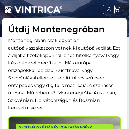
Útdíj Montenegróban
Montenegróban csak egyetlen
autópályaszakaszon vetnek ki autópályadíjat. Ezt
a díjat a fizetőkapuknál lehet hitelkártyával vagy
készpénzzel megfizetni. Más európai
országokkal, például Ausztriával vagy
Szlovéniával ellentétben itt nincs szükség
öntapadós vagy digitális matricára. A szokásos
útvonal Münchenből Montenegróba Ausztrián,
Szlovénián, Horvátországon és Bosznián
keresztül vezet.
SEGÍTSÉGNYÚJTÁS ÉS VONTATÁS EGÉSZ