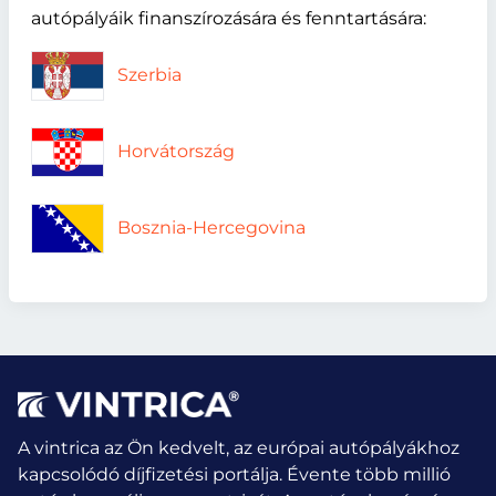
autópályáik finanszírozására és fenntartására:
Szerbia
Horvátország
Bosznia-Hercegovina
A vintrica az Ön kedvelt, az európai autópályákhoz
kapcsolódó díjfizetési portálja. Évente több millió