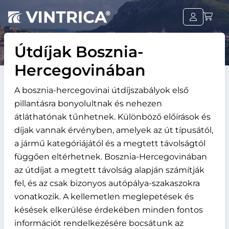
Útdíjak Bosznia-
Hercegovinában
A bosznia-hercegovinai útdíjszabályok első
pillantásra bonyolultnak és nehezen
átláthatónak tűnhetnek. Különböző előírások és
díjak vannak érvényben, amelyek az út típusától,
a jármű kategóriájától és a megtett távolságtól
függően eltérhetnek. Bosznia-Hercegovinában
az útdíjat a megtett távolság alapján számítják
fel, és az csak bizonyos autópálya-szakaszokra
vonatkozik. A kellemetlen meglepetések és
késések elkerülése érdekében minden fontos
információt rendelkezésére bocsátunk az