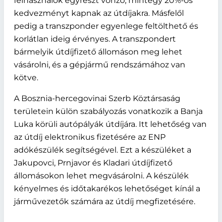
felhasználók egyrészt vonzó, mintegy 20%-os
kedvezményt kapnak az útdíjakra. Másfelől
pedig a transzponder egyenlege feltölthető és
korlátlan ideig érvényes. A transzpondert
bármelyik útdíjfizető állomáson meg lehet
vásárolni, és a gépjármű rendszámához van
kötve.
A Bosznia-hercegovinai Szerb Köztársaság
területein külön szabályozás vonatkozik a Banja
Luka körüli autópályák útdíjára. Itt lehetőség van
az útdíj elektronikus fizetésére az ENP
adókészülék segítségével. Ezt a készüléket a
Jakupovci, Prnjavor és Kladari útdíjfizető
állomásokon lehet megvásárolni. A készülék
kényelmes és időtakarékos lehetőséget kínál a
járművezetők számára az útdíj megfizetésére.