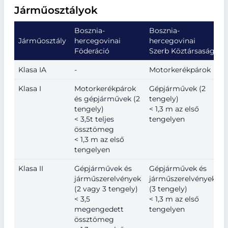
Járműosztályok
Bosznia-
Bosznia-
Járműosztály
hercegovinai
hercegovinai
Föderáció
Szerb Köztársaság
Klasa IA
-
Motorkerékpárok
Klasa I
Motorkerékpárok
Gépjárművek (2
és gépjárművek (2
tengely)
tengely)
< 1,3 m az első
< 3,5t teljes
tengelyen
össztömeg
< 1,3 m az első
tengelyen
Klasa II
Gépjárművek és
Gépjárművek és
járműszerelvények
járműszerelvények
(2 vagy 3 tengely)
(3 tengely)
< 3,5
< 1,3 m az első
megengedett
tengelyen
össztömeg