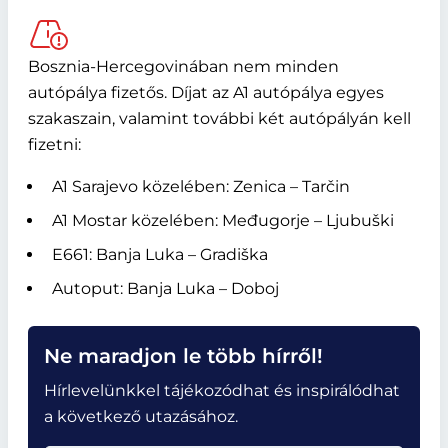
Bosznia-Hercegovinában nem minden
autópálya fizetős. Díjat az A1 autópálya egyes
szakaszain, valamint további két autópályán kell
fizetni:
A1 Sarajevo közelében: Zenica – Tarčin
A1 Mostar közelében: Međugorje – Ljubuški
E661: Banja Luka – Gradiška
Autoput: Banja Luka – Doboj
Ne maradjon le több hírről!
Hírlevelünkkel tájékozódhat és inspirálódhat
a következő utazásához.