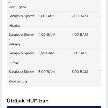
–
Podlugovi
Sarajevo Sjever
2,00 BAM
2,00 BAM
4,5
–
Visoko
Sarajevo Sjever
4,00 BAM
4,00 BAM
8,5
–
Kakanj
Sarajevo Sjever
5,50 BAM
5,50 BAM
11,0
–
Lašva
Sarajevo Sjever
6,00 BAM
6,00 BAM
12,
–
Zenica Jug
Útdíjak HUF-ban