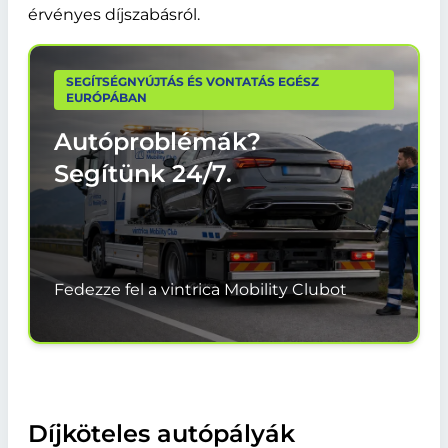
érvényes díjszabásról.
SEGÍTSÉGNYÚJTÁS ÉS VONTATÁS EGÉSZ
EURÓPÁBAN
Autóproblémák?
Segítünk
24/7.
Fedezze fel a vintrica Mobility Clubot
Díjköteles autópályák