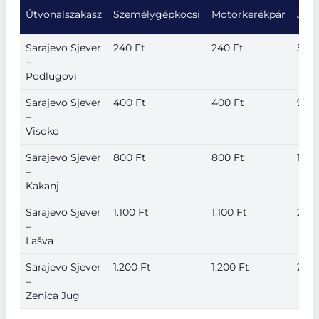
Útvonalszakasz
Személygépkocsi
Motorkerékpár
Jár
Sarajevo Sjever
240 Ft
240 Ft
500 
–
Podlugovi
Sarajevo Sjever
400 Ft
400 Ft
900 
–
Visoko
Sarajevo Sjever
800 Ft
800 Ft
1.70
–
Kakanj
Sarajevo Sjever
1.100 Ft
1.100 Ft
2.20
–
Lašva
Sarajevo Sjever
1.200 Ft
1.200 Ft
2.40
–
Zenica Jug