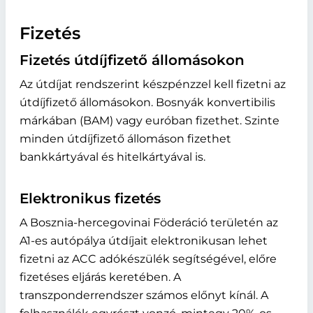
Fizetés
Fizetés útdíjfizető állomásokon
Az útdíjat rendszerint készpénzzel kell fizetni az
útdíjfizető állomásokon. Bosnyák konvertibilis
márkában (BAM) vagy euróban fizethet. Szinte
minden útdíjfizető állomáson fizethet
bankkártyával és hitelkártyával is.
Elektronikus fizetés
A Bosznia-hercegovinai Föderáció területén az
A1-es autópálya útdíjait elektronikusan lehet
fizetni az ACC adókészülék segítségével, előre
fizetéses eljárás keretében. A
transzponderrendszer számos előnyt kínál. A