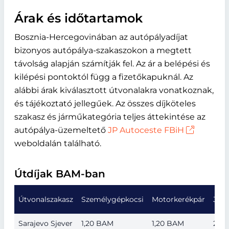
Árak és időtartamok
Bosznia-Hercegovinában az autópályadíjat
bizonyos autópálya-szakaszokon a megtett
távolság alapján számítják fel. Az ár a belépési és
kilépési pontoktól függ a fizetőkapuknál. Az
alábbi árak kiválasztott útvonalakra vonatkoznak,
és tájékoztató jellegűek. Az összes díjköteles
szakasz és járműkategória teljes áttekintése az
autópálya-üzemeltető
JP Autoceste FBiH
weboldalán található.
Útdíjak BAM-ban
Útvonalszakasz
Személygépkocsi
Motorkerékpár
Jár
Sarajevo Sjever
1,20 BAM
1,20 BAM
2,5