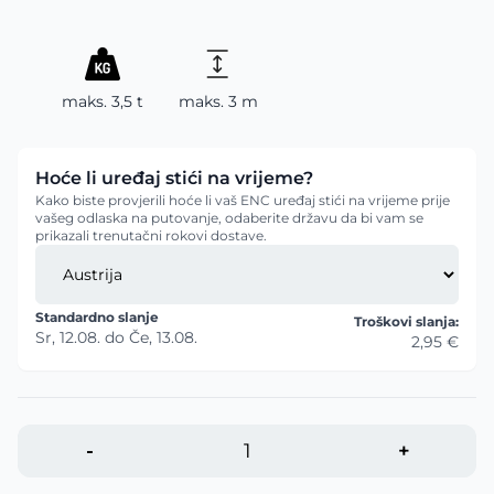
maks. 3,5 t
maks. 3 m
Hoće li uređaj stići na vrijeme?
Kako biste provjerili hoće li vaš ENC uređaj stići na vrijeme prije
vašeg odlaska na putovanje, odaberite državu da bi vam se
prikazali trenutačni rokovi dostave.
Standardno slanje
Troškovi slanja:
Sr, 12.08.
do
Če, 13.08.
2,95 €
-
+