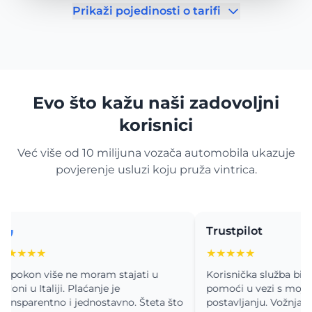
Prikaži pojedinosti o tarifi
Evo što kažu naši zadovoljni
korisnici
Već više od 10 milijuna vozača automobila ukazuje
povjerenje usluzi koju pruža vintrica.
Trustpilot
★★★
★★★★★
on više ne moram stajati u
Korisnička služba bila je od
 u Italiji. Plaćanje je
pomoći u vezi s mojim pit
parentno i jednostavno. Šteta što
postavljanju. Vožnja Port