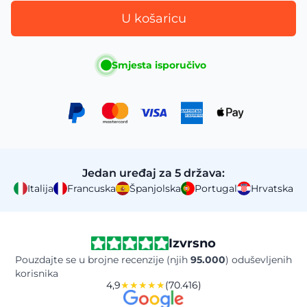
U košaricu
Smjesta isporučivo
Jedan uređaj za 5 država:
Italija
Francuska
Španjolska
Portugal
Hrvatska
Izvrsno
Pouzdajte se u brojne recenzije (njih
95.000
) oduševljenih
korisnika
4,9
★★★★★
(70.416)