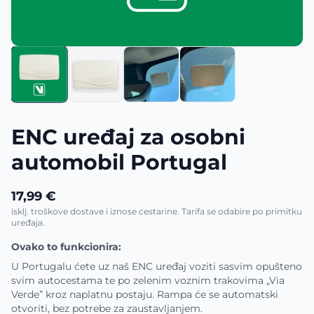
ENC uređaj za osobni
automobil Portugal
17,99 €
isklj. troškove dostave i iznose cestarine. Tarifa se odabire po primitku
uređaja.
Ovako to funkcionira:
U Portugalu ćete uz naš ENC uređaj voziti sasvim opušteno
svim autocestama te po zelenim voznim trakovima „Via
Verde” kroz naplatnu postaju. Rampa će se automatski
otvoriti, bez potrebe za zaustavljanjem.