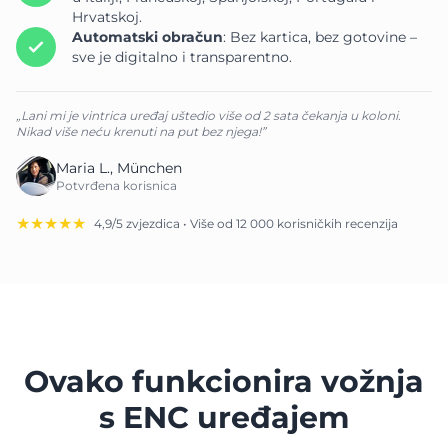
Hrvatskoj.
Automatski obračun
: Bez kartica, bez gotovine –
sve je digitalno i transparentno.
„Lani mi je vintrica uređaj uštedio više od 2 sata čekanja u koloni.
Nikad više neću krenuti na put bez njega!”
Maria L., München
Potvrđena korisnica
★★★★★
4,9/5 zvjezdica • Više od 12 000 korisničkih recenzija
Ovako funkcionira vožnja
s ENC uređajem