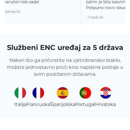
ručen tek sada!
zatim je bila sasvim neome
Potpuno novo iskustvo.
as M.
– Frank W.
Službeni ENC uređaj za 5 država
Nakon što ga pričvrstite na vjetrobransko staklo,
možete jednostavno proći kroz naplatne postaje u
svim podržanim državama.
Italija
Francuska
Španjolska
Portugal
Hrvatska