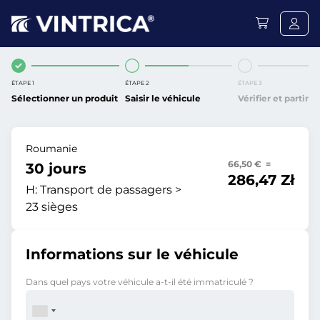
ÉTAPE 1
ÉTAPE 2
ÉTAPE 3
Sélectionner un produit
Saisir le véhicule
Vérifier et partir
Roumanie
66,50 € =
30 jours
286,47 Zł
H:
Transport de passagers >
23 sièges
Informations sur le véhicule
Dans quel pays votre véhicule a-t-il été immatriculé ?