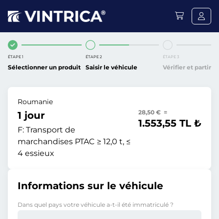
ÉTAPE 1
ÉTAPE 2
ÉTAPE 3
Sélectionner un produit
Saisir le véhicule
Vérifier et partir
Roumanie
28,50 € =
1 jour
1.553,55 TL ₺
F:
Transport de
marchandises PTAC ≥ 12,0 t, ≤
4 essieux
Informations sur le véhicule
Dans quel pays votre véhicule a-t-il été immatriculé ?