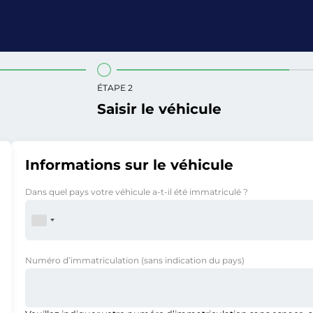
ÉTAPE 2
Saisir le véhicule
Informations sur le véhicule
Dans quel pays votre véhicule a-t-il été immatriculé ?
Numéro d’immatriculation
(sans indication du pays)