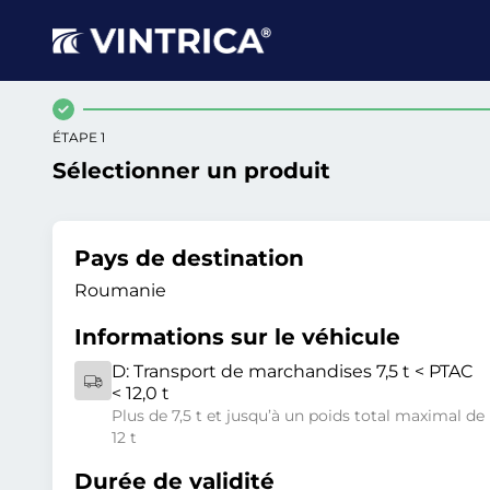
ÉTAPE 1
Sélectionner un produit
Pays de destination
Roumanie
Informations sur le véhicule
D:
Transport de marchandises 7,5 t < PTAC
< 12,0 t
Plus de 7,5 t et jusqu’à un poids total maximal de
12 t
Durée de validité