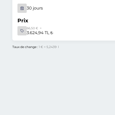
30 jours
Prix
66,50 € =
3.624,94 TL ₺
Taux de change :
1 € = 5,2439 l