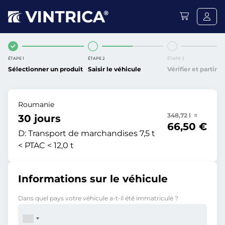
ÉTAPE 1
ÉTAPE 2
ÉTAPE 3
Sélectionner un produit
Saisir le véhicule
Vérifier et partir
Roumanie
348,72 l =
30 jours
66,50 €
D:
Transport de marchandises 7,5 t
< PTAC < 12,0 t
Informations sur le véhicule
Dans quel pays votre véhicule a-t-il été immatriculé ?