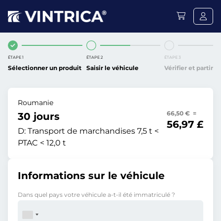
ÉTAPE 1
ÉTAPE 2
ÉTAPE 3
Sélectionner un produit
Saisir le véhicule
Vérifier et partir
Roumanie
66,50 € =
30 jours
56,97 £
D:
Transport de marchandises 7,5 t <
PTAC < 12,0 t
Informations sur le véhicule
Dans quel pays votre véhicule a-t-il été immatriculé ?