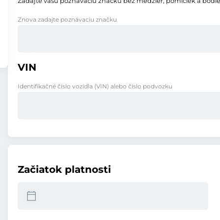
Zadajte vašu poznávaciu značku bez medzier, pomlčiek a bodie
Znova zadajte poznávaciu značku
VIN
Identifikačné číslo vozidla (VIN) alebo číslo podvozku
Začiatok platnosti