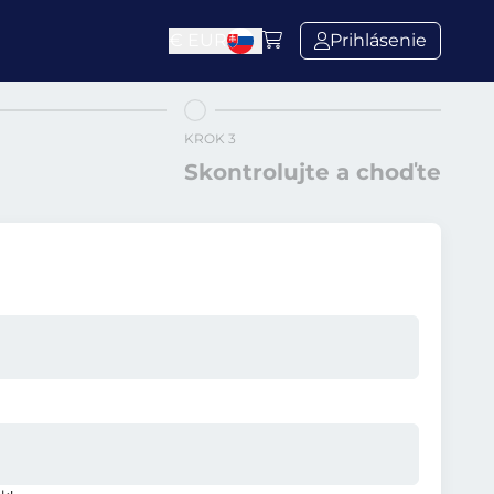
€
EUR
Prihlásenie
KROK 3
Skontrolujte a choďte