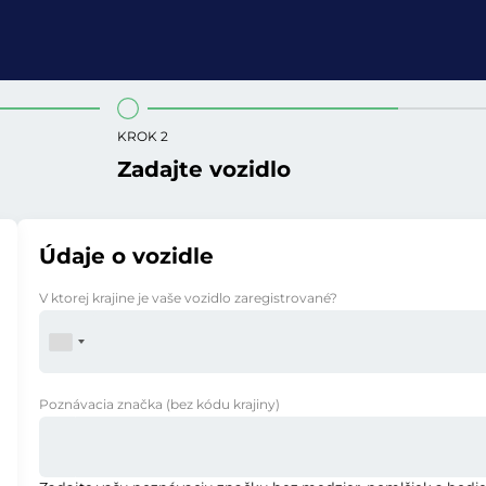
KROK 2
Zadajte vozidlo
Údaje o vozidle
V ktorej krajine je vaše vozidlo zaregistrované?
Poznávacia značka
(bez kódu krajiny)