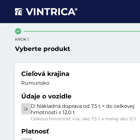
KROK 1
Vyberte produkt
Cieľová krajina
Rumunsko
Údaje o vozidle
D:
Nákladná doprava od 7,5 t < do celkovej
hmotnosti ≤ 12,0 t
Celková hmotnosť viac ako 7,5 t a menej ako 12 t
Platnosť