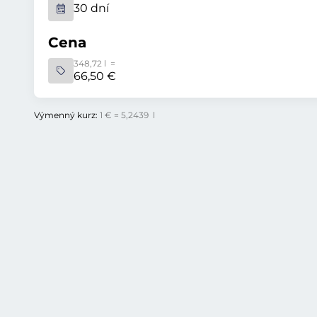
30 dní
Cena
348,72 l =
66,50 €
Výmenný kurz:
1 € = 5,2439 l