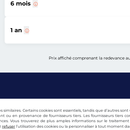
6 mois
1 an
Prix affiché comprenant la redevance aut
s similaires. Certains cookies sont essentiels, tandis que d’autres sont u
lité
Paramétrage des cookies
Mentions légales
nt ou en provenance de fournisseurs tiers. Les fournisseurs tiers 
nces. Vous trouverez de plus amples informations sur le traitement
z
refuser
l’utilisation des cookies ou la personnaliser à tout moment d