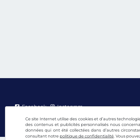
Facebook
Instagram
Ce site Internet utilise des cookies et d’autres technologie
CGV/droit de rétractation
Politique de confidentia
des contenus et publicités personnalisés nous concerna
données qui ont été collectées dans d’autres circonsta
consultant notre
politique de confidentialité
. Vous pouve