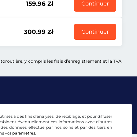
159.96 Zł
Continuer
300.99 Zł
Continuer
oroutière, y compris les frais d’enregistrement et la TVA.
tilisés à des fins d’analyses, de reciblage, et pour diffuser
combinent éventuellement ces informations avec d’autres
 des données effectué par nos soins et par des tiers en
ans vos
paramètres
.