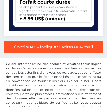
Forfait courte durée
Valable pendant la durée de validité de la
vignette et prend ensuite fin automatiquement
sans abonnement ni frais cachés.
+ 8.99 US$ (unique)
Continuer – Indiquer l’adresse e-mail
Prix affiché comprenant la redevance autoroutière, y
Ce site Internet utilise des cookies et d’autres technologies
compris les frais d’enregistrement et la TVA.
similaires. Certains cookies sont essentiels, tandis que d’autres
sont utilisés à des fins d’analyses, de reciblage, et pour diffuser
des contenus et publicités personnalisés nous concernant ou
en provenance de fournisseurs tiers. Les fournisseurs tiers
combinent éventuellement ces informations avec d’autres
données qui ont été collectées dans d’autres circonstances.
US$
USD
Vous trouverez de plus amples informations sur le traitement
des données effectué par nos soins et par des tiers en
consultant notre
politique de confidentialité
. Vous pouvez
Facebook
Instagram