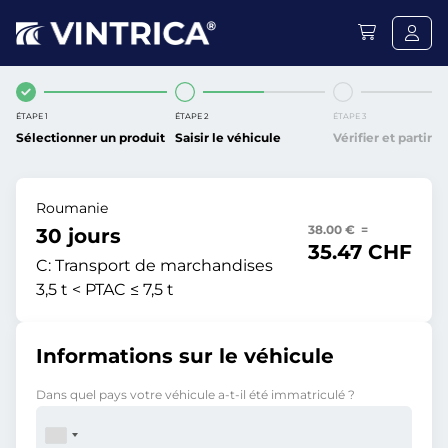
ÉTAPE 1
ÉTAPE 2
ÉTAPE 3
Sélectionner un produit
Saisir le véhicule
Vérifier et partir
Roumanie
38.00 € =
30 jours
35.47 CHF
C:
Transport de marchandises
3,5 t < PTAC ≤ 7,5 t
Informations sur le véhicule
Dans quel pays votre véhicule a-t-il été immatriculé ?