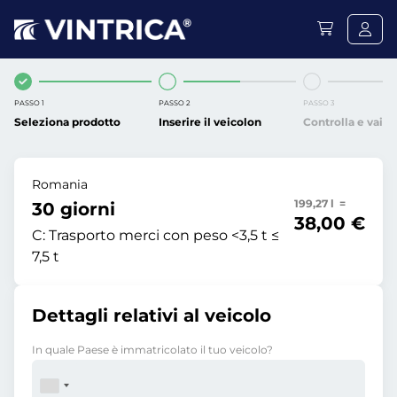
PASSO 1
PASSO 2
PASSO 3
Seleziona prodotto
Inserire il veicolon
Controlla e vai
Romania
199,27 l =
30 giorni
38,00 €
C:
Trasporto merci con peso <3,5 t ≤
7,5 t
Dettagli relativi al veicolo
In quale Paese è immatricolato il tuo veicolo?