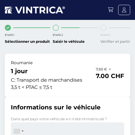
ÉTAPE 1
ÉTAPE 2
ÉTAPE 3
Sélectionner un produit
Saisir le véhicule
Vérifier et partir
Roumanie
7.50 € =
1 jour
7.00 CHF
C:
Transport de marchandises
3,5 t < PTAC ≤ 7,5 t
Informations sur le véhicule
Dans quel pays votre véhicule a-t-il été immatriculé ?