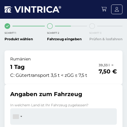
SCHRITT 1
SCHRITT 2
SCHRITT 3
Produkt wählen
Fahrzeug eingeben
Prüfen & losfahren
Rumänien
39,33 l =
1 Tag
7,50 €
C:
Gütertransport 3,5 t < zGG ≤ 7,5 t
Angaben zum Fahrzeug
In welchem Land ist Ihr Fahrzeug zugelassen?