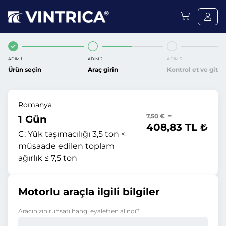
ADIM 1
ADIM 2
ADIM 3
Ürün seçin
Araç girin
Kontrol et ve git
Romanya
7,50 € =
1 Gün
408,83 TL ₺
C:
Yük taşımacılığı 3,5 ton <
müsaade edilen toplam
ağırlık ≤ 7,5 ton
Motorlu araçla ilgili bilgiler
Aracınızın ruhsatı hangi eyaletten alındı?