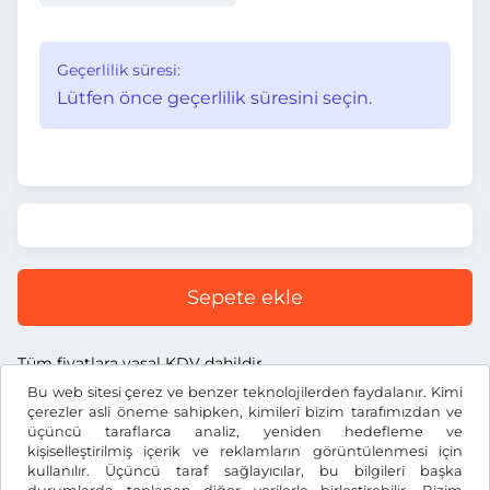
Geçerlilik süresi:
Lütfen önce geçerlilik süresini seçin.
Sepete ekle
Tüm fiyatlara yasal KDV dahildir.
Bu web sitesi çerez ve benzer teknolojilerden faydalanır. Kimi
çerezler asli öneme sahipken, kimileri bizim tarafımızdan ve
üçüncü taraflarca analiz, yeniden hedefleme ve
kişiselleştirilmiş içerik ve reklamların görüntülenmesi için
kullanılır. Üçüncü taraf sağlayıcılar, bu bilgileri başka
TL ₺
TRY