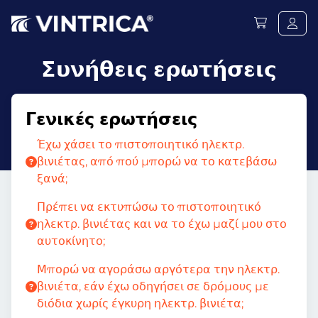
Συνήθεις ερωτήσεις
Γενικές ερωτήσεις
Έχω χάσει το πιστοποιητικό ηλεκτρ.
βινιέτας, από πού μπορώ να το κατεβάσω
ξανά;
Πρέπει να εκτυπώσω το πιστοποιητικό
ηλεκτρ. βινιέτας και να το έχω μαζί μου στο
αυτοκίνητο;
Μπορώ να αγοράσω αργότερα την ηλεκτρ.
βινιέτα, εάν έχω οδηγήσει σε δρόμους με
διόδια χωρίς έγκυρη ηλεκτρ. βινιέτα;