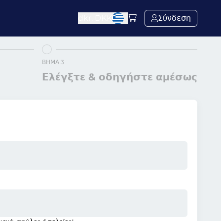
dkr.
DKK
Σύνδεση
ΒΉΜΑ 3
Ελέγξτε & οδηγήστε αμέσως