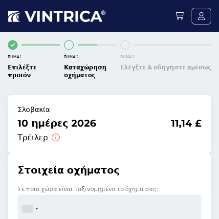
ΒΉΜΑ 1
ΒΉΜΑ 2
ΒΉΜΑ 3
Επιλέξτε
Καταχώρηση
Ελέγξτε & οδηγήστε αμέσως
προϊόν
οχήματος
Σλοβακία
10 ημέρες 2026
11,14 £
Τρέιλερ
Στοιχεία οχήματος
Σε ποια χώρα είναι ταξινομημένο το όχημά σας;