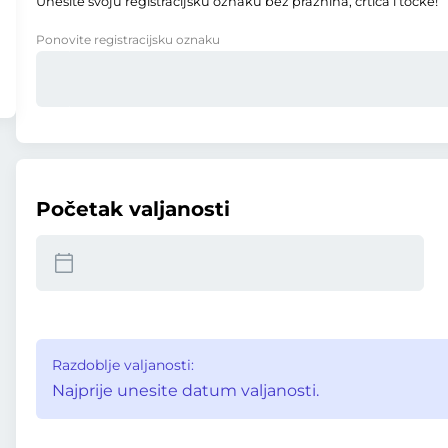
Unesite svoju registracijsku oznaku bez praznina, crtica i točke!
Ponovite registracijsku oznaku
Početak valjanosti
Razdoblje valjanosti:
Najprije unesite datum valjanosti.