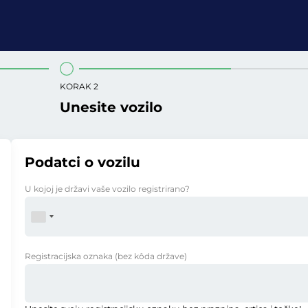
KORAK 2
Unesite vozilo
Podatci o vozilu
U kojoj je državi vaše vozilo registrirano?
Registracijska oznaka
(bez kôda države)