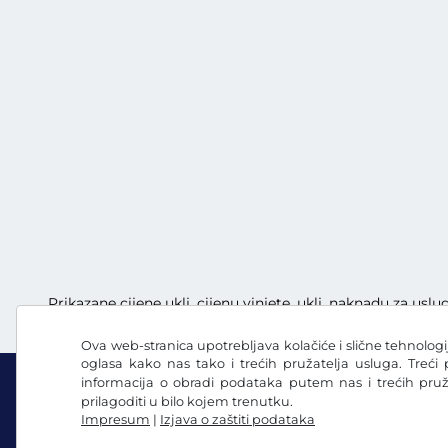
Prikazane cijene uklj. cijenu vinjete, uklj. naknadu za uslu
Ova web-stranica upotrebljava kolačiće i slične tehnologij
oglasa kako nas tako i trećih pružatelja usluga. Treći
informacija o obradi podataka putem nas i trećih pru
prilagoditi u bilo kojem trenutku.
Impresum
|
Izjava o zaštiti podataka
Facebook
Instagram