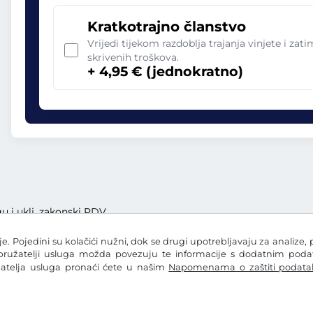
Kratkotrajno članstvo
Vrijedi tijekom razdoblja trajanja vinjete i zat
skrivenih troškova.
+ 4,95 € (jednokratno)
gu i uklj. zakonski PDV
e. Pojedini su kolačići nužni, dok se drugi upotrebljavaju za analize, 
 pružatelji usluga možda povezuju te informacije s dodatnim podatc
žatelja usluga pronaći ćete u našim
Napomenama o zaštiti podata