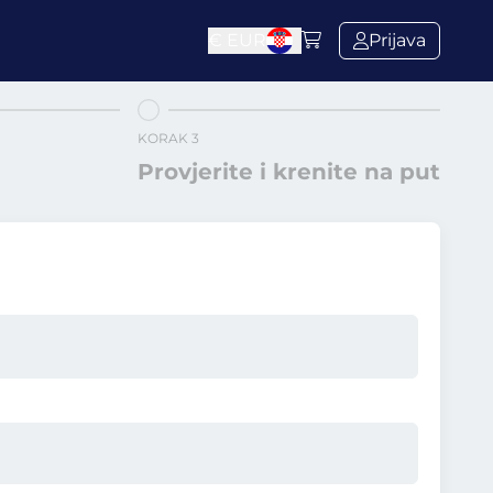
€
EUR
Prijava
KORAK 3
Provjerite i krenite na put