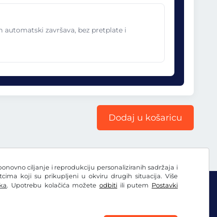
im automatski završava, bez pretplate i
Dodaj u košaricu
ponovno ciljanje i reprodukciju personaliziranih sadržaja i
ima koji su prikupljeni u okviru drugih situacija. Više
ka
. Upotrebu kolačića možete
odbiti
ili putem
Postavki