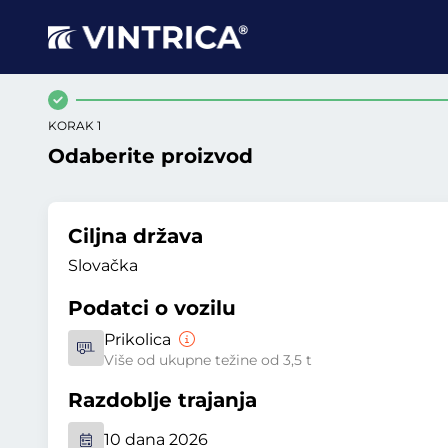
KORAK 1
Odaberite proizvod
Ciljna država
Slovačka
Podatci o vozilu
Prikolica
Više od ukupne težine od 3,5 t
Razdoblje trajanja
10 dana 2026