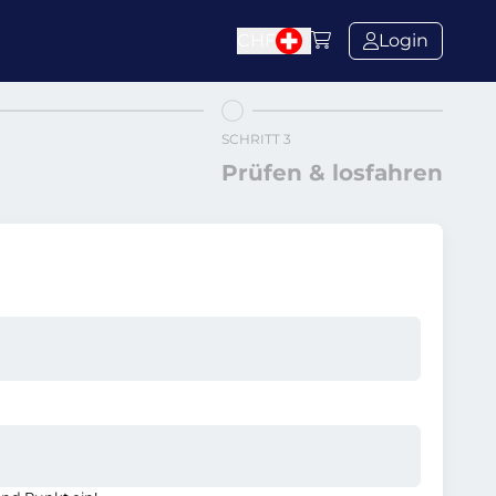
CHF
Login
SCHRITT 3
Prüfen & losfahren