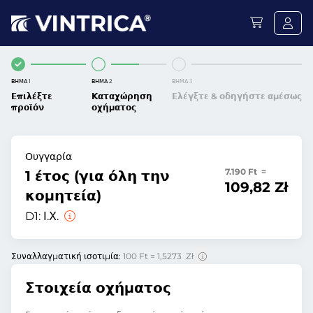
ΒΉΜΑ 1
ΒΉΜΑ 2
ΒΉΜΑ 3
Επιλέξτε
Καταχώρηση
Ελέγξτε & οδηγήστε αμέσως
προϊόν
οχήματος
Ουγγαρία
7.190 Ft =
1 έτος (για όλη την
109,82 Zł
κομητεία)
D1:
Ι.Χ.
Συναλλαγματική ισοτιμία:
100 Ft = 1,5273 Zł
Στοιχεία οχήματος