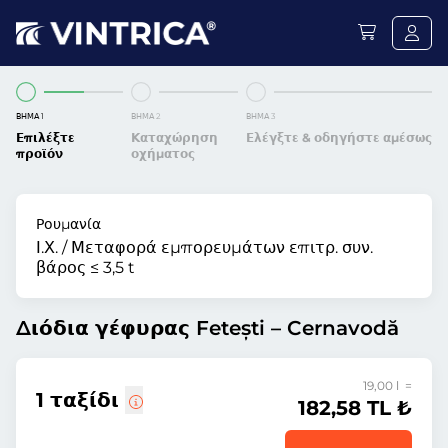
ΒΉΜΑ 1
ΒΉΜΑ 2
ΒΉΜΑ 3
Επιλέξτε
Καταχώρηση
Ελέγξτε & οδηγήστε αμέσως
προϊόν
οχήματος
Ρουμανία
Ι.Χ. / Μεταφορά εμπορευμάτων επιτρ. συν.
βάρος ≤ 3,5 t
Διόδια γέφυρας Fetești – Cernavodă
19,00 l =
1 ταξίδι
182,58 TL ₺