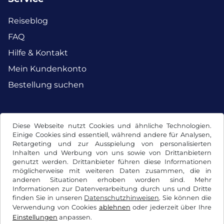
Reiseblog
FAQ
Hilfe & Kontakt
Mein Kundenkonto
Bestellung suchen
Facebook
Instagram
Diese Webseite nutzt Cookies und ähnliche Technologien.
Einige Cookies sind essentiell, während andere für Analysen,
Retargeting und zur Ausspielung von personalisierten
Inhalten und Werbung von uns sowie von Drittanbietern
genutzt werden. Drittanbieter führen diese Informationen
möglicherweise mit weiteren Daten zusammen, die in
anderen Situationen erhoben worden sind. Mehr
Informationen zur Datenverarbeitung durch uns und Dritte
finden Sie in unseren
Datenschutzhinweisen
. Sie können die
Verwendung von Cookies
ablehnen
oder jederzeit über Ihre
Einstellungen
anpassen.