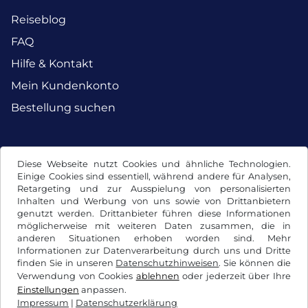
Reiseblog
FAQ
Hilfe & Kontakt
Mein Kundenkonto
Bestellung suchen
Facebook
Instagram
Diese Webseite nutzt Cookies und ähnliche Technologien.
Einige Cookies sind essentiell, während andere für Analysen,
Retargeting und zur Ausspielung von personalisierten
Inhalten und Werbung von uns sowie von Drittanbietern
genutzt werden. Drittanbieter führen diese Informationen
möglicherweise mit weiteren Daten zusammen, die in
anderen Situationen erhoben worden sind. Mehr
Informationen zur Datenverarbeitung durch uns und Dritte
finden Sie in unseren
Datenschutzhinweisen
. Sie können die
Verwendung von Cookies
ablehnen
oder jederzeit über Ihre
Einstellungen
anpassen.
Impressum
|
Datenschutzerklärung
AGB / Widerrufsrecht
Datenschutzerklärung