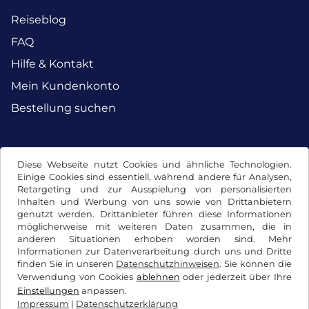
Reiseblog
FAQ
Hilfe & Kontakt
Mein Kundenkonto
Bestellung suchen
Facebook
Instagram
Diese Webseite nutzt Cookies und ähnliche Technologien.
Einige Cookies sind essentiell, während andere für Analysen,
Retargeting und zur Ausspielung von personalisierten
Inhalten und Werbung von uns sowie von Drittanbietern
genutzt werden. Drittanbieter führen diese Informationen
möglicherweise mit weiteren Daten zusammen, die in
anderen Situationen erhoben worden sind. Mehr
Informationen zur Datenverarbeitung durch uns und Dritte
finden Sie in unseren
Datenschutzhinweisen
. Sie können die
Verwendung von Cookies
ablehnen
oder jederzeit über Ihre
Einstellungen
anpassen.
Impressum
|
Datenschutzerklärung
AGB / Widerrufsrecht
Datenschutzerklärung