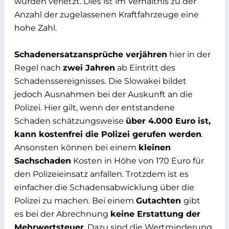
wurden verletzt.
Dies ist im
Verhältnis zu der
Anzahl der
zugelassenen Kraftfahrzeuge eine
hohe Zahl.
Schadenersatzansprüche verjähren
hier in der
Regel nach
zwei Jahren
ab Eintritt des
Schadenssereignisses. Die Slowakei bildet
jedoch Ausnahmen bei der Auskunft an die
Polizei. Hier gilt, wenn der entstandene
Schaden schätzungsweise
über 4.000 Euro ist,
kann kostenfrei die
Polizei gerufen werden
.
Ansonsten können bei einem
kleinen
Sachschaden
Kosten in Höhe von 170 Euro für
den Polizeieinsatz anfallen. Trotzdem ist es
einfacher die Schadensabwicklung über die
Polizei zu machen. Bei einem
Gutachten
gibt
es bei der Abrechnung
keine Erstattung der
Mehrwertsteuer
. Dazu sind die Wertminderung,