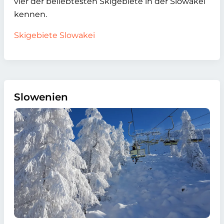
vier der beliebtesten Skigebiete in der Slowakei
kennen.
Skigebiete Slowakei
Slowenien