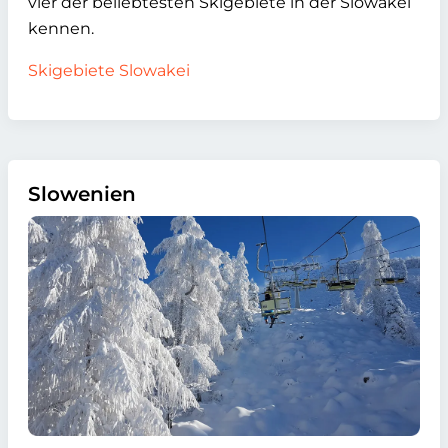
vier der beliebtesten Skigebiete in der Slowakei
kennen.
Skigebiete Slowakei
Slowenien