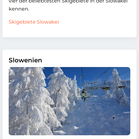
vier der beliebtesten Skigebiete in der Slowakei
kennen.
Skigebiete Slowakei
Slowenien