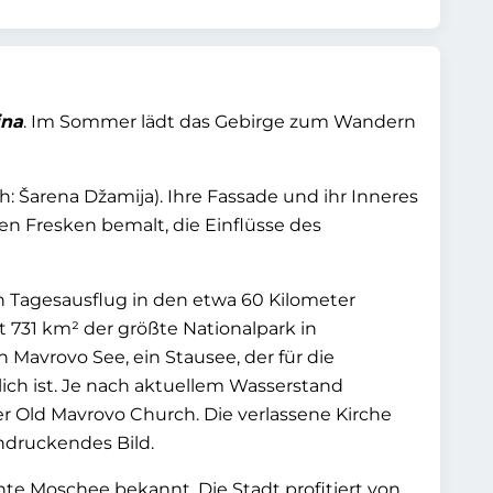
ina
. Im Sommer lädt das Gebirge zum Wandern
: Šarena Džamija). Ihre Fassade und ihr Inneres
len Fresken bemalt, die Einflüsse des
n Tagesausflug in den etwa 60 Kilometer
it 731 km² der größte Nationalpark in
Mavrovo See, ein Stausee, der für die
lich ist. Je nach aktuellem Wasserstand
er Old Mavrovo Church. Die verlassene Kirche
ndruckendes Bild.
unte Moschee bekannt. Die Stadt profitiert von