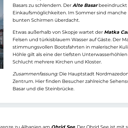
Basars zu schlendern. Der
Alte Basar
beeindruckt m
Einkaufsmöglichkeiten. Im Sommer sind manche 
bunten Schirmen überdacht.
Etwas außerhalb von Skopje wartet der
Matka Ca
Felsen und türkisblauem Wasser auf Gäste. Der Ma
stimmungsvollen Bootsfahrten in malerischer Kuli
Höhle gilt als eine der tiefsten Unterwasserhöhl
Schlucht mehrere Kirchen und Kloster.
Zusammenfassung:
Die Hauptstadt Nordmazedonien
Zentrum. Hier finden Besucher zahlreiche Sehensw
Basar und die Steinbrücke.
Grenze zu Albanien am
Ohrid See
. Der Ohrid See ist mit