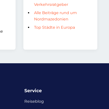
Verkehrsratgeber
Alle Beiträge rund um
Nordmazedonien
Top Städte in Europa
se
Service
Reiseblog