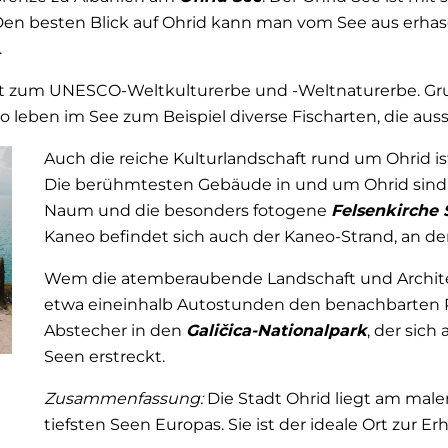
en besten Blick auf Ohrid kann man vom See aus erhas
.
um UNESCO-Weltkulturerbe und -Weltnaturerbe. Grund d
So leben im See zum Beispiel diverse Fischarten, die a
Auch die reiche Kulturlandschaft rund um Ohrid ist
Die berühmtesten Gebäude in und um Ohrid sind d
Naum und die besonders fotogene
Felsenkirche 
Kaneo befindet sich auch der Kaneo-Strand, an d
Wem die atemberaubende Landschaft und Architekt
etwa eineinhalb Autostunden den benachbarten Pr
Abstecher in den
Galičica-Nationalpark
, der sic
Seen erstreckt.
Zusammenfassung:
Die Stadt Ohrid liegt am male
tiefsten Seen Europas. Sie ist der ideale Ort zur 