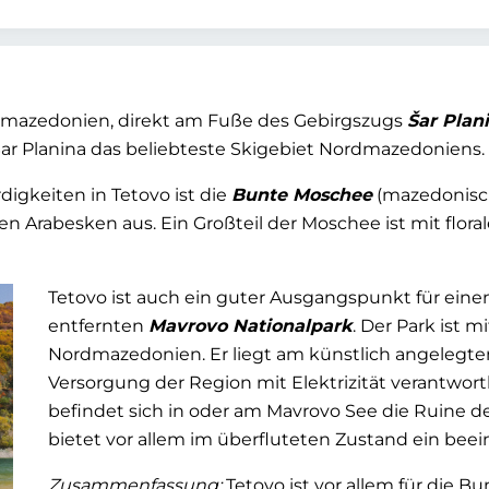
rdmazedonien, direkt am Fuße des Gebirgszugs
Šar Plan
Šar Planina das beliebteste Skigebiet Nordmazedoniens.
igkeiten in Tetovo ist die
Bunte Moschee
(mazedonisch
en Arabesken aus. Ein Großteil der Moschee ist mit flora
Tetovo ist auch ein guter Ausgangspunkt für eine
entfernten
Mavrovo Nationalpark
. Der Park ist m
Nordmazedonien. Er liegt am künstlich angelegten 
Versorgung der Region mit Elektrizität verantwort
befindet sich in oder am Mavrovo See die Ruine d
bietet vor allem im überfluteten Zustand ein beei
Zusammenfassung:
Tetovo ist vor allem für die B