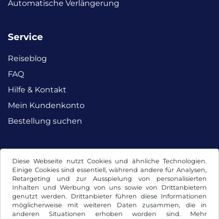
Automatische Verlängerung
Service
Reiseblog
FAQ
Hilfe & Kontakt
Mein Kundenkonto
Bestellung suchen
Facebook
Instagram
Diese Webseite nutzt Cookies und ähnliche Technologien.
Einige Cookies sind essentiell, während andere für Analysen,
Retargeting und zur Ausspielung von personalisierten
Inhalten und Werbung von uns sowie von Drittanbietern
genutzt werden. Drittanbieter führen diese Informationen
möglicherweise mit weiteren Daten zusammen, die in
anderen Situationen erhoben worden sind. Mehr