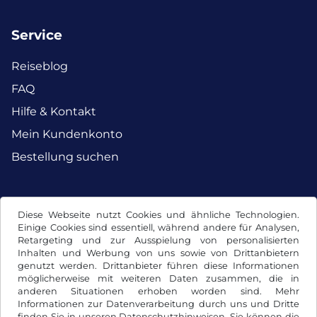
Service
Reiseblog
FAQ
Hilfe & Kontakt
Mein Kundenkonto
Bestellung suchen
Facebook
Instagram
Diese Webseite nutzt Cookies und ähnliche Technologien.
Einige Cookies sind essentiell, während andere für Analysen,
Retargeting und zur Ausspielung von personalisierten
Inhalten und Werbung von uns sowie von Drittanbietern
genutzt werden. Drittanbieter führen diese Informationen
möglicherweise mit weiteren Daten zusammen, die in
anderen Situationen erhoben worden sind. Mehr
Informationen zur Datenverarbeitung durch uns und Dritte
finden Sie in unseren
Datenschutzhinweisen
. Sie können die