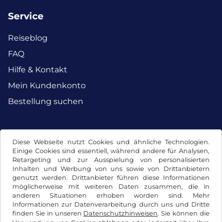
Service
Reiseblog
FAQ
Hilfe & Kontakt
Mein Kundenkonto
Bestellung suchen
Facebook
Instagram
Diese Webseite nutzt Cookies und ähnliche Technologien.
Einige Cookies sind essentiell, während andere für Analysen,
Retargeting und zur Ausspielung von personalisierten
Inhalten und Werbung von uns sowie von Drittanbietern
genutzt werden. Drittanbieter führen diese Informationen
möglicherweise mit weiteren Daten zusammen, die in
anderen Situationen erhoben worden sind. Mehr
Informationen zur Datenverarbeitung durch uns und Dritte
finden Sie in unseren
Datenschutzhinweisen
. Sie können die