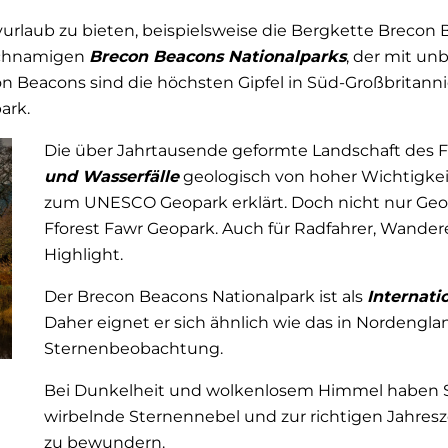
ivurlaub zu bieten, beispielsweise die Bergkette Brecon
eichnamigen
Brecon Beacons Nationalparks
, der mit un
n Beacons sind die höchsten Gipfel in Süd-Großbritann
ark.
Die über Jahrtausende geformte Landschaft des Ff
und Wasserfälle
geologisch von hoher Wichtigkeit
zum UNESCO Geopark erklärt. Doch nicht nur Geo
Fforest Fawr Geopark. Auch für Radfahrer, Wander
Highlight.
Der Brecon Beacons Nationalpark ist als
Internati
Daher eignet er sich ähnlich wie das in Nordengla
Sternenbeobachtung.
Bei Dunkelheit und wolkenlosem Himmel haben Sie 
wirbelnde Sternennebel und zur richtigen Jahre
zu bewundern.