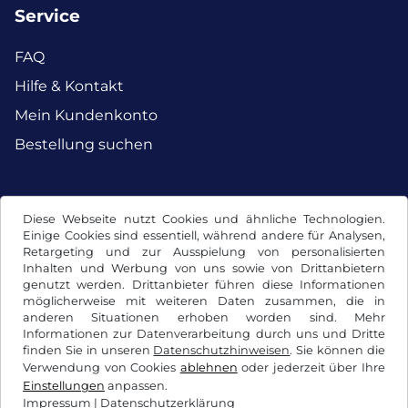
Service
FAQ
Hilfe & Kontakt
Mein Kundenkonto
Bestellung suchen
Facebook
Instagram
Diese Webseite nutzt Cookies und ähnliche Technologien.
Einige Cookies sind essentiell, während andere für Analysen,
Retargeting und zur Ausspielung von personalisierten
Inhalten und Werbung von uns sowie von Drittanbietern
genutzt werden. Drittanbieter führen diese Informationen
möglicherweise mit weiteren Daten zusammen, die in
anderen Situationen erhoben worden sind. Mehr
Informationen zur Datenverarbeitung durch uns und Dritte
finden Sie in unseren
Datenschutzhinweisen
. Sie können die
Verwendung von Cookies
ablehnen
oder jederzeit über Ihre
Einstellungen
anpassen.
Impressum
|
Datenschutzerklärung
AGB / Widerrufsrecht
Datenschutzerklärung