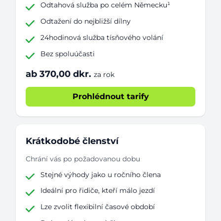
Odtahová služba po celém Německu¹
Odtažení do nejbližší dílny
24hodinová služba tísňového volání
Bez spoluúčasti
ab 370,00 dkr.
za rok
Prohlédnout tarify
Krátkodobé členství
Chrání vás po požadovanou dobu
Stejné výhody jako u ročního člena
Ideální pro řidiče, kteří málo jezdí
Lze zvolit flexibilní časové období