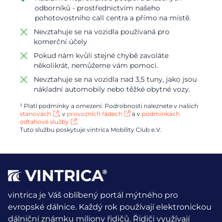
odborníků - prostřednictvím našeho
pohotovostního call centra a přímo na místě.
Nevztahuje se na vozidla používaná pro
komerční účely
Pokud nám kvůli stejné chybě zavoláte
několikrát, nemůžeme vám pomoci.
Nevztahuje se na vozidla nad 3,5 tuny, jako jsou
nákladní automobily nebo těžké obytné vozy.
¹ Platí podmínky a omezení. Podrobnosti naleznete v našich
stanovách
, v
provozních řádech
a v
podmínkách
odtahové služby
.
Tuto službu poskytuje vintrica Mobility Club e.V.
vintrica je Váš oblíbený portál mýtného pro
evropské dálnice. Každý rok používají elektronickou
dálniční známku miliony řidičů.
Řidiči využívají