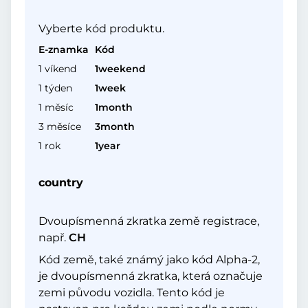
Vyberte kód produktu.
E-znamka
Kód
1 víkend
1weekend
1 týden
1week
1 měsíc
1month
3 měsíce
3month
1 rok
1year
country
Dvoupísmenná zkratka země registrace,
např.
CH
Kód země, také známý jako kód Alpha-2,
je dvoupísmenná zkratka, která označuje
zemi původu vozidla. Tento kód je