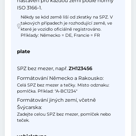
nastaven pro každou zemi podle normy
ISO 3166-1.
Někdy se kód země liší od zkratky na SPZ. V
takových případech je rozhodující země, ve
které je vozidlo oficiálně registrováno.
Příklady: Německo = DE, Francie = FR
plate
SPZ bez mezer, např.
ZH123456
Formátování Německo a Rakousko:
Celá SPZ bez mezer a tečky. Místo odznaku:
pomlčka. Příklad: "A-BC1234"
Formátování jiných zemí, včetně
Švýcarska:
Zadejte celou SPZ bez mezer, pomlček nebo
teček.