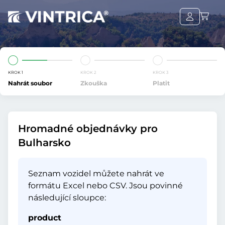
KROK 1
KROK 2
KROK 3
Nahrát soubor
Zkouška
Platit
Hromadné objednávky pro
Bulharsko
Seznam vozidel můžete nahrát ve
formátu Excel nebo CSV. Jsou povinné
následující sloupce:
product