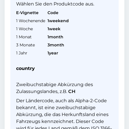
Wählen Sie den Produktcode aus.
E-Vignette
Code
1 Wochenende
1weekend
1 Woche
1week
1 Monat
1month
3 Monate
3month
1 Jahr
1year
country
Zweibuchstabige Abkürzung des
Zulassungslandes, z.B.
CH
Der Ländercode, auch als Alpha-2-Code
bekannt, ist eine zweibuchstabige
Abkürzung, die das Herkunftsland eines
Fahrzeugs kennzeichnet. Dieser Code
wird für jedes Land gemäß dem ISO 3166-