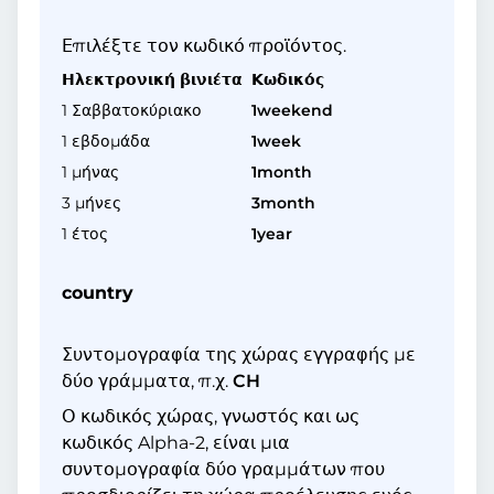
Επιλέξτε τον κωδικό προϊόντος.
Ηλεκτρονική βινιέτα
Κωδικός
1 Σαββατοκύριακο
1weekend
1 εβδομάδα
1week
1 μήνας
1month
3 μήνες
3month
1 έτος
1year
country
Συντομογραφία της χώρας εγγραφής με
δύο γράμματα, π.χ.
CH
Ο κωδικός χώρας, γνωστός και ως
κωδικός Alpha-2, είναι μια
συντομογραφία δύο γραμμάτων που