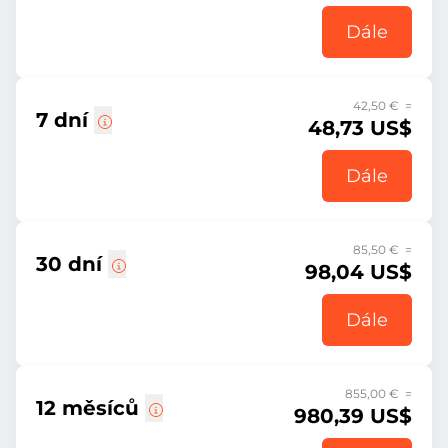
Dále
42,50 € =
7 dní
48,73 US$
Dále
85,50 € =
30 dní
98,04 US$
Dále
855,00 € =
12 měsíců
980,39 US$