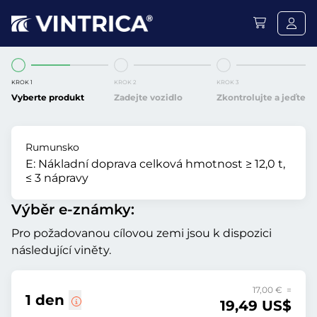
KROK 1
KROK 2
KROK 3
Vyberte produkt
Zadejte vozidlo
Zkontrolujte a jeďte
Rumunsko
E:
Nákladní doprava celková hmotnost ≥ 12,0 t,
≤ 3 nápravy
Výběr e-známky:
Pro požadovanou cílovou zemi jsou k dispozici
následující viněty.
17,00 € =
1 den
19,49 US$