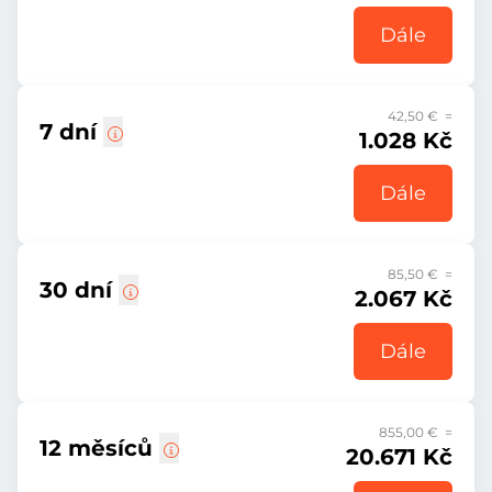
Dále
42,50 € =
7 dní
1.028 Kč
Dále
85,50 € =
30 dní
2.067 Kč
Dále
855,00 € =
12 měsíců
20.671 Kč