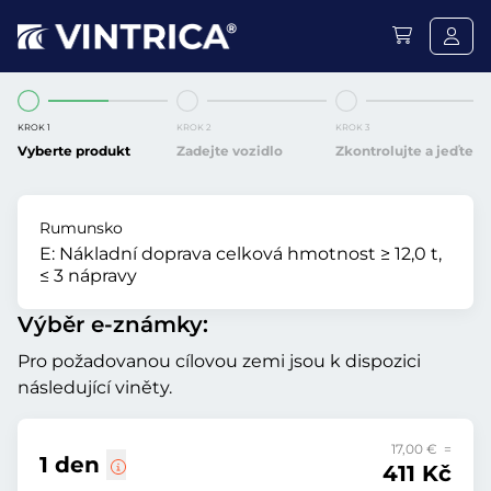
KROK 1
KROK 2
KROK 3
Vyberte produkt
Zadejte vozidlo
Zkontrolujte a jeďte
Rumunsko
E:
Nákladní doprava celková hmotnost ≥ 12,0 t,
≤ 3 nápravy
Výběr e-známky:
Pro požadovanou cílovou zemi jsou k dispozici
následující viněty.
17,00 € =
1 den
411 Kč