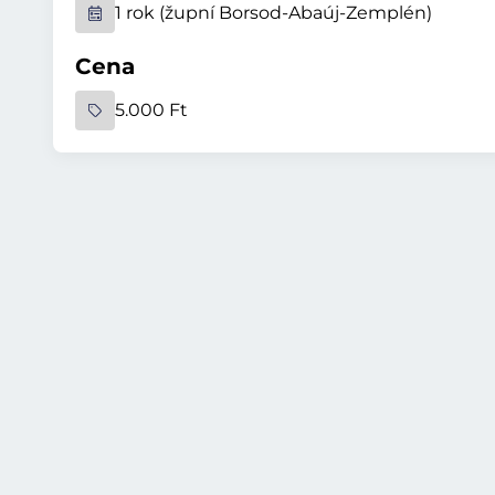
1 rok (župní Borsod-Abaúj-Zemplén)
Cena
5.000 Ft