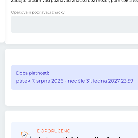
Zadejte prosím Vaši poznávací značku bez mezer, pomlček a te
Opakování poznávací značky
Doba platnosti:
pátek 7. srpna 2026 - neděle 31. ledna 2027 23:59
DOPORUČENO