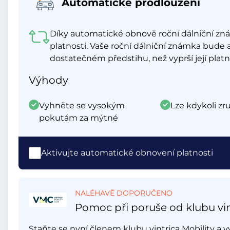
Automatické prodloužení
Díky automatické obnově roční dálniční z
platnosti. Vaše roční dálniční známka bude 
dostatečném předstihu, než vyprší její platn
Výhody
Vyhněte se vysokým
Lze kdykoli zru
pokutám za mýtné
Aktivujte automatické obnovení platnosti
NALÉHAVĚ DOPORUČENO
Pomoc při poruše od klubu vin
Staňte se nyní členem klubu vintrica Mobility a 