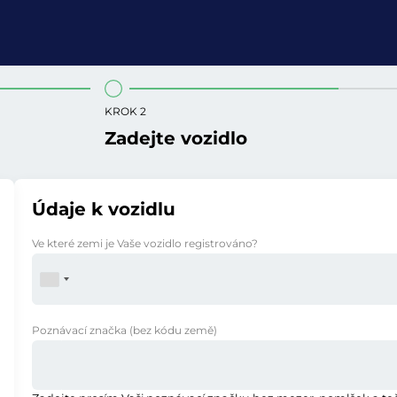
KROK 2
Zadejte vozidlo
Údaje k vozidlu
Ve které zemi je Vaše vozidlo registrováno?
Poznávací značka
(bez kódu země)