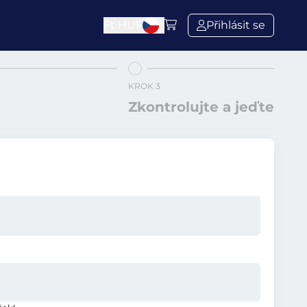
Ft
HUF
Přihlásit se
KROK 3
Zkontrolujte a jeďte