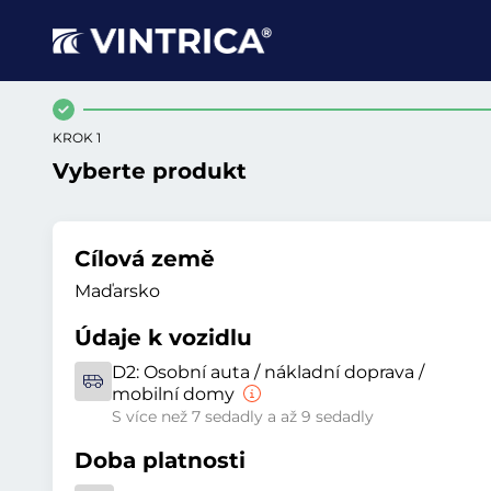
KROK 1
Vyberte produkt
Cílová země
Maďarsko
Údaje k vozidlu
D2:
Osobní auta / nákladní doprava /
mobilní domy
S více než 7 sedadly a až 9 sedadly
Doba platnosti