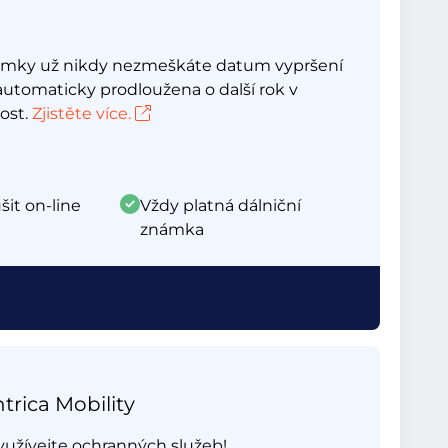
námky už nikdy nezmeškáte datum vypršení
automaticky prodloužena o další rok v
ost.
Zjistěte více.
šit on-line
Vždy platná dálniční
známka
trica Mobility
využívejte ochranných služeb!