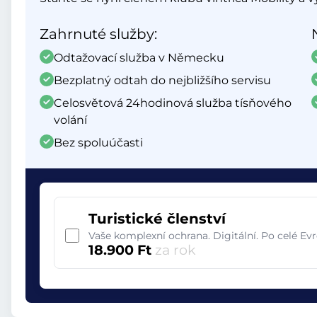
Zahrnuté služby:
Odtažovací služba v Německu
Bezplatný odtah do nejbližšího servisu
Celosvětová 24hodinová služba tísňového
volání
Bez spoluúčasti
Turistické členství
Vaše komplexní ochrana. Digitální. Po celé Ev
18.900 Ft
za rok